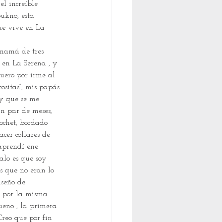
el increíble 
Sukno, esta 
ue vive en La 
 mamá de tres 
á en La Serena , y 
ero por irme al 
ositas”, mis papás 
y que se me 
n par de meses, 
crochet, bordado 
cer collares de 
 aprendí ene 
alo es que soy 
s que no eran lo 
seño de 
 por la misma 
eno , la primera 
reo que por fin 