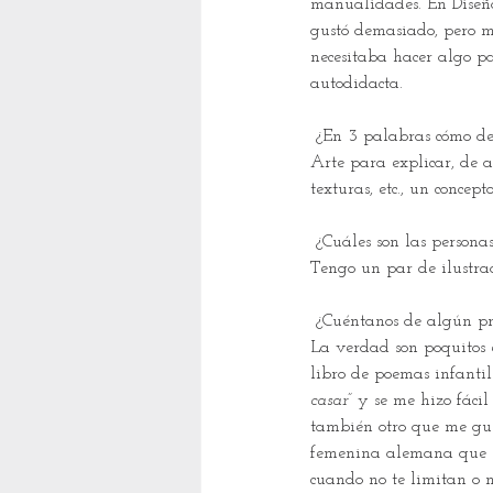
manualidades. En Diseño 
gustó demasiado, pero me
necesitaba hacer algo p
autodidacta. 
 ¿En 3 palabras cómo def
Arte para explicar, de a
texturas, etc., un conce
 ¿Cuáles son las person
Tengo un par de ilustrad
 ¿Cuéntanos de algún pr
La verdad son poquitos e
libro de poemas infantil
casar”
 y se me hizo fáci
también otro que me gus
femenina alemana que 
cuando no te limitan o no