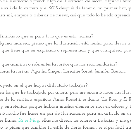
de Vestuario aprendí algo de ilustración de moda, algunas técnic
 salí de la carrera y el 2015 después de tener a mi primer hijo, 
ara mí, empecé a dibujar de nuevo, así que todo lo he ido apren
inirías lo que es para ti lo que es esta técnica? 
lguna manera, pienso que la ilustración está hecha para llevar a c
pto que tiene que ser explicado o representado y que cualquiera pu
as que admiras o referentes favoritos que nos recomendarías? 
oras favoritas: Agatha Singer, Lorraine Sorlet, Jennifer Bouron.
oyecto en el que hayas disfrutado trabajar? 
n los que he trabajado por ahora, pero me encantó hacer las ilus
es de la escritora española Anna Rossetti, se llama
 “La Rosa y El 
l y entretenido porque habían muchos elementos ricos en colores y t
tó mucho fue hacer un par de ilustraciones para un artículo en un
se llama 
Sister Mag
, ellas me dieron los colores a trabajar y me g
 te piden que cambies tu estilo de cierta forma , es súper fácil tr