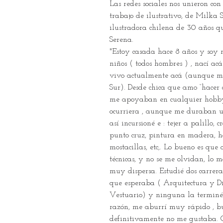
​Las redes sociales nos unieron con 
trabajo de ilustrativo, de Milka 
ilustradora chilena de 30 años q
Serena. 
"Estoy casada hace 8 años y soy
niños ( todos hombres ) , nací ac
vivo actualmente acá (aunque mu
Sur). Desde chica que amo “hacer c
me apoyaban en cualquier hobb
ocurriera , aunque me duraban u
así incursioné e : tejer a palillo, 
punto cruz, pintura en madera, ha
mostacillas, etc,. Lo bueno es que
técnicas, y no se me olvidan, lo m
muy dispersa. Estudié dos carrera
que esperaba ( Arquitectura y Di
Vestuario) y ninguna la terminé
razón, me aburrí muy rápido , bu
definitivamente no me gustaba. C