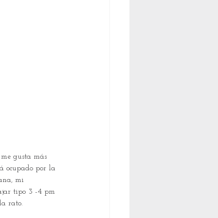
o, me gusta más 
tá ocupado por la 
ana, mi 
jar tipo 3 -4 pm 
a rato.