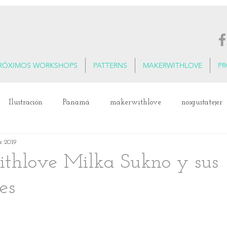
RÓXIMOS WORKSHOPS
PATTERNS
MAKERWITHLOVE
P
Ilustración
Panamá
makerwithlove
nosgustatejer
r 2019
xtiles
thlove Milka Sukno y sus
es