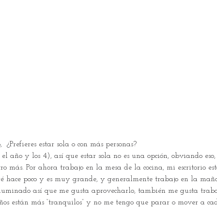
,  ¿Prefieres estar sola o con más personas? 
e el año y los 4), así que estar sola no es una opción, obviando es
tro más. Por ahora trabajo en la mesa de la cocina, mi escritorio es
é hace poco y es muy grande, y generalmente trabajo en la mañ
luminado así que me gusta aprovecharlo, también me gusta traba
iños están más “tranquilos” y no me tengo que parar o mover a cad