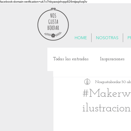
facebook-domain-verification=uk7x7hbyasvjxhvpp826mijsq4vq0v
HOME
NOSOTRAS
P
Todas las entradas
Inspiraciones
Nosgustabordar
30 ab
Patrimonio Cultural
Viajes Te
#Makerwi
ilustracion