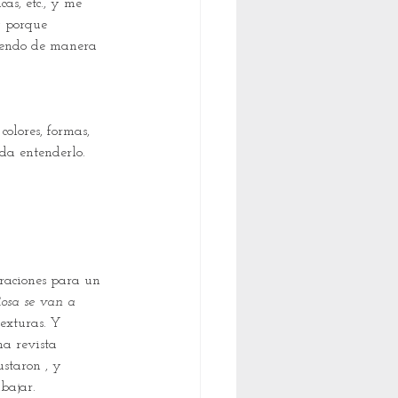
as, etc., y me 
y porque 
diendo de manera 
olores, formas, 
eda entenderlo.
traciones para un 
Rosa se van a 
exturas. Y 
a revista 
ustaron , y 
abajar.