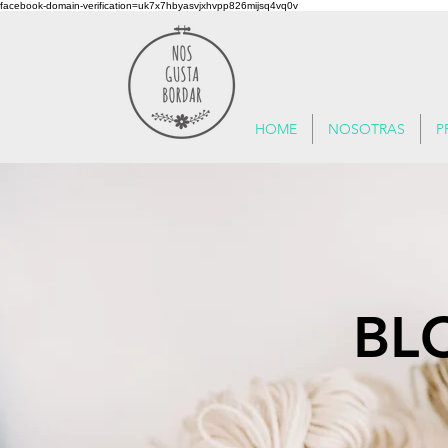
facebook-domain-verification=uk7x7hbyasvjxhvpp826mijsq4vq0v
HOME
NOSOTRAS
P
BL