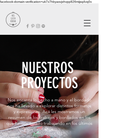
facebook-domain-verification=uk7x7hbyasvjxhvpp826mijsq4vq0v
NUESTROS
PROYECTOS
Nos encanta lo hecho a mano y el bordado
nos ha llevado a explorar distintos formatos
y expresiones. Acá les mostramos un
resumen de los trabajos y bordados en los
que hemos estado trabajando en los últimos
años.