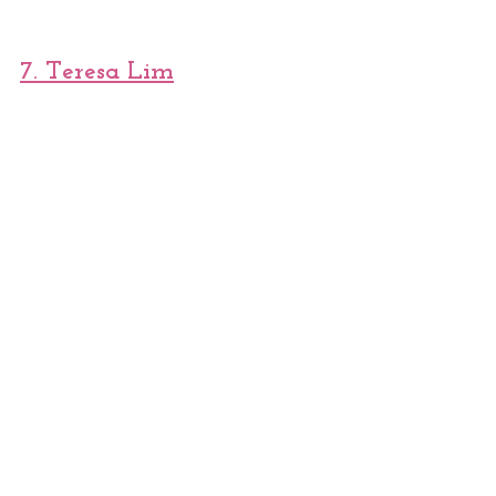
7. 
Teresa Lim
8. Petronella Art