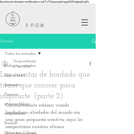
facebook-domain-verification=uk7x7hbyasvjxhvpp826mijsq4vq0v
Entrada
Todas las entradas
Nosgustabordar
Todas las entradas
27 jun 2025
Las cuentas de bordado que
Inspiraciones
tienes que conocer para
Ilustración
inspirarte. (parte 2)
Panamá
makerwithlove
Constantemente estamos viendo 
bordadoras alrededor del mundo con 
nosgustatejer
una gran propuesta creativa, aquí les 
Bordado
compartimos nuestros últimos 
Patrimonio Cultural