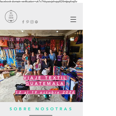
facebook-domain-verification=uk7x7hbyasvjxhvpp826mijsq4vq0v
VIAJE TEXTIL
GUATEMAL
A
12 al 19 octubre 2026
SOBRE NOSOTRAS