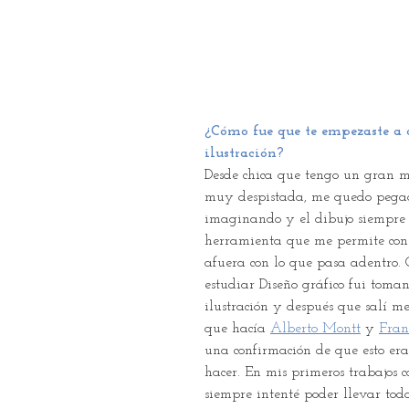
¿Cómo fue que te empezaste a d
ilustración?
Desde chica que tengo un gran m
muy despistada, me quedo pega
imaginando y el dibujo siempre
herramienta que me permite cone
afuera con lo que pasa adentro.
estudiar Diseño gráfico fui toma
ilustración y después que salí me
que hacía 
Alberto Montt
 y 
Fran
una confirmación de que esto era
hacer. En mis primeros trabajos 
siempre intenté poder llevar tod