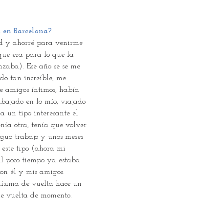
a en Barcelona?
ad y ahorré para venirme 
que era para lo que la 
nzaba). Ese año se se me 
do tan increíble, me 
e amigos íntimos, había 
rabajado en lo mío, viajado 
a un tipo interesante el 
nía otra, tenía que volver 
iguo trabajo y unos meses 
 este tipo (ahora mi 
 al poco tiempo ya estaba 
on él y mis amigos. 
ísima de vuelta hace un 
de vuelta de momento.