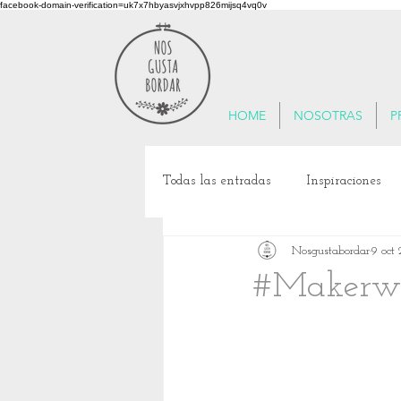
facebook-domain-verification=uk7x7hbyasvjxhvpp826mijsq4vq0v
HOME
NOSOTRAS
P
Todas las entradas
Inspiraciones
Nosgustabordar
9 oct 
Patrimonio Cultural
Viajes Te
#Makerwi