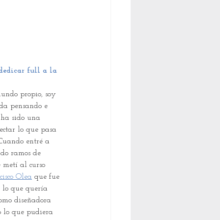
edicar full a la 
undo propio, soy 
da pensando e 
 ha sido una 
ctar lo que pasa 
 Cuando entré a 
ndo ramos de 
 metí al curso  
cisco Olea
 que fue 
 lo que quería 
como diseñadora 
o lo que pudiera 