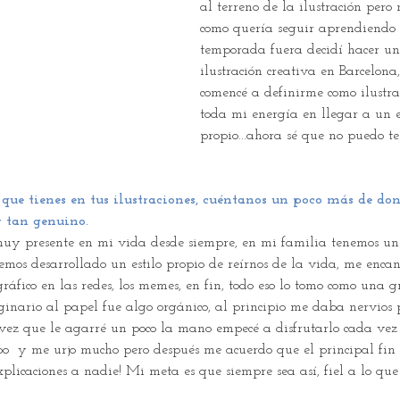
al terreno de la ilustración pero 
como quería seguir aprendiendo 
temporada fuera decidí hacer un
ilustración creativa en Barcelona
comencé a definirme como ilustra
toda mi energía en llegar a un e
propio...ahora sé que no puedo ten
ue tienes en tus ilustraciones, cuéntanos un poco más de dond
r tan genuino.
muy presente en mi vida desde siempre, en mi familia tenemos u
mos desarrollado un estilo propio de reírnos de la vida, me enca
gráfico en las redes, los memes, en fin, todo eso lo tomo como una g
ginario al papel fue algo orgánico, al principio me daba nervios 
 vez que le agarré un poco la mano empecé a disfrutarlo cada vez
o  y me urjo mucho pero después me acuerdo que el principal fin d
plicaciones a nadie! Mi meta es que siempre sea así, fiel a lo que