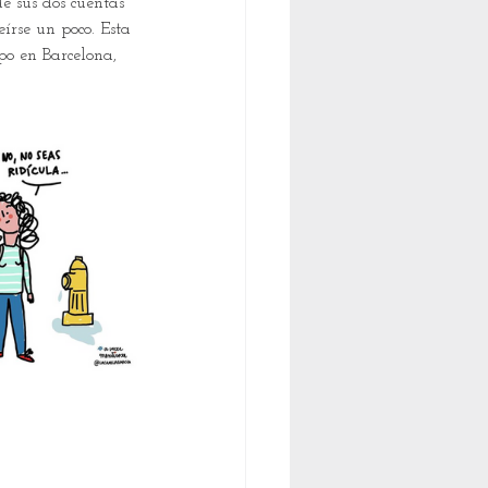
e sus dos cuentas 
írse un poco. Esta 
po en Barcelona, 