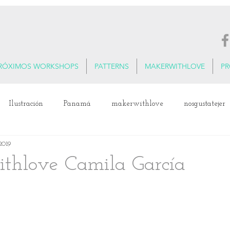
RÓXIMOS WORKSHOPS
PATTERNS
MAKERWITHLOVE
P
Ilustración
Panamá
makerwithlove
nosgustatejer
2019
xtiles
thlove Camila García