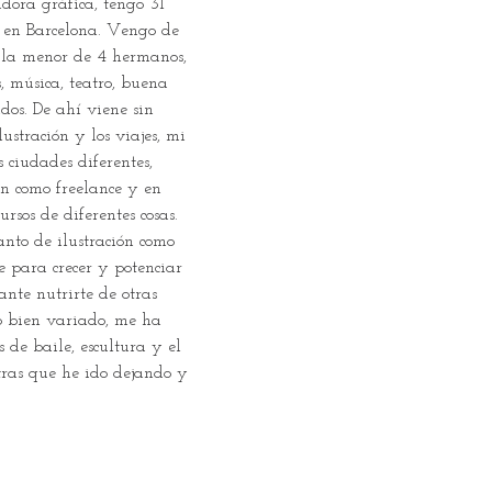
dora gráfica, tengo 31 
o en Barcelona. Vengo de 
y la menor de 4 hermanos, 
, música, teatro, buena 
dos. De ahí viene sin 
ustración y los viajes, mi 
 ciudades diferentes, 
ón como freelance y en 
rsos de diferentes cosas. 
nto de ilustración como 
ue para crecer y potenciar 
ante nutrirte de otras 
o bien variado, me ha 
 de baile, escultura y el 
ras que he ido dejando y 