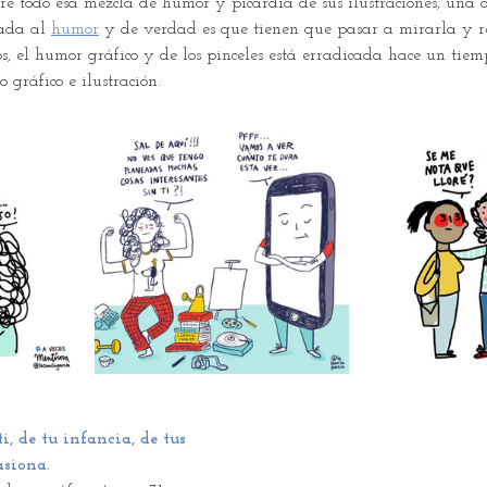
re todo esa mezcla de humor y picardía de sus ilustraciones, una d
ada al 
humor
y de verdad es que tienen que pasar a mirarla y re
, el humor gráfico y de los pinceles está erradicada hace un tiem
 gráfico e ilustración.
, de tu infancia, de tus 
asiona.