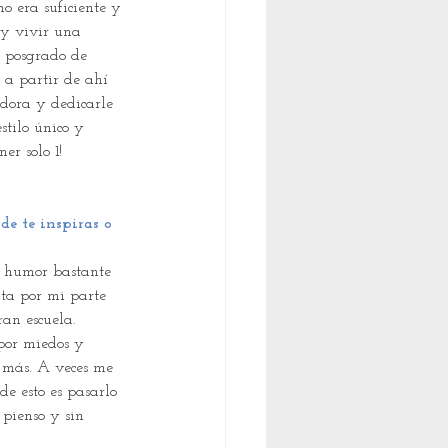
no era suficiente y 
y vivir una 
 posgrado de 
, a partir de ahí 
dora y dedicarle 
stilo único y 
er solo 1! 
e te inspiras o 
n humor bastante 
nta por mi parte 
ran escuela. 
por miedos y 
 más. A veces me 
e esto es pasarlo 
 pienso y sin 