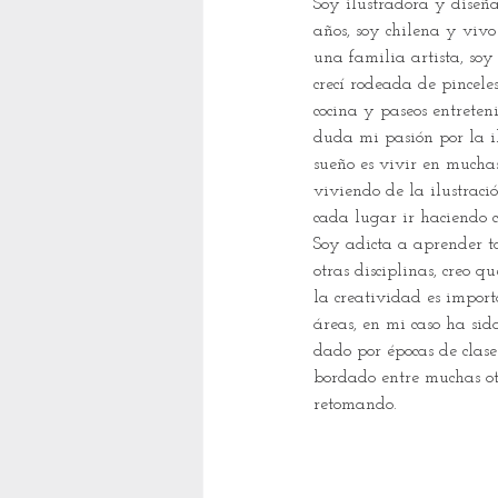
Soy ilustradora y diseña
años, soy chilena y viv
una familia artista, so
crecí rodeada de pinceles
cocina y paseos entreteni
duda mi pasión por la il
sueño es vivir en muchas
viviendo de la ilustraci
cada lugar ir haciendo cu
Soy adicta a aprender ta
otras disciplinas, creo q
la creatividad es import
áreas, en mi caso ha sid
dado por épocas de clases
bordado entre muchas ot
retomando.