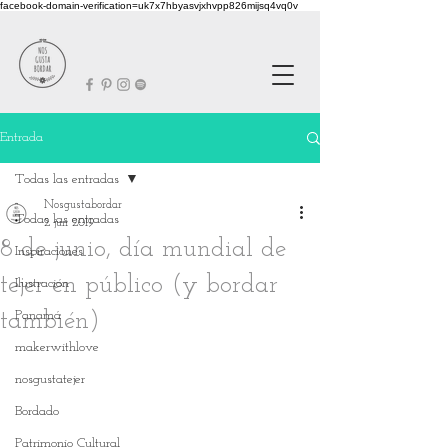
facebook-domain-verification=uk7x7hbyasvjxhvpp826mijsq4vq0v
Entrada
Todas las entradas
Nosgustabordar
Todas las entradas
2 jun 2019
8 de junio, día mundial de
Inspiraciones
tejer en público (y bordar
Ilustración
también)
Panamá
makerwithlove
nosgustatejer
Bordado
Patrimonio Cultural