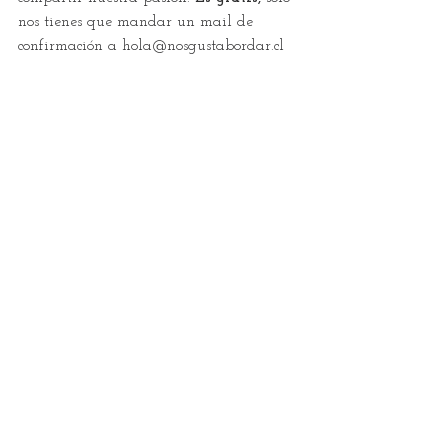
nos tienes que mandar un mail de 
confirmación a hola@nosgustabordar.cl
Lugar: Tropical boho honest (en el cerro 
Ancón)
Hora: sábado 8 de junio en de 9:30 a 
11:30.
Panamá City  
En Chile hay diversas actividades, 
puedes seguir la cuenta 
@creacioneshilorojo y también 
@hombretejedores.